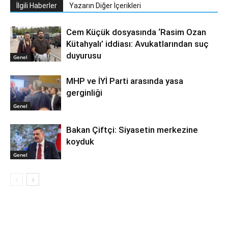
İlgili Haberler
Yazarın Diğer İçerikleri
Cem Küçük dosyasında ‘Rasim Ozan
Kütahyalı’ iddiası: Avukatlarından suç
duyurusu
Genel
MHP ve İYİ Parti arasında yasa
gerginliği
Genel
Bakan Çiftçi: Siyasetin merkezine
koyduk
Genel