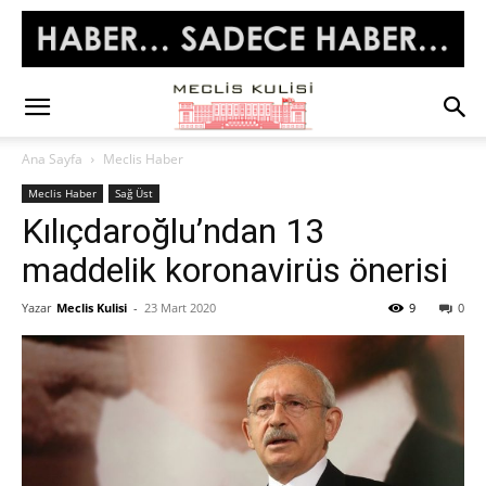
Ana Sayfa
Meclis Haber
Meclis Haber
Sağ Üst
Kılıçdaroğlu’ndan 13
maddelik koronavirüs önerisi
Yazar
Meclis Kulisi
-
23 Mart 2020
9
0