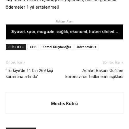
ödemeler 1 yıl ertelenmeli
Reklam Alanı
ETIKETLER
CHP
Kemal Kılıçdaroğlu
Koronavirüs
Önceki İçerik
Sonraki İçerik
‘Türkiye’de 11 bin 269 kişi
Adalet Bakanı Gül’den
karantina altında’
koronavirüs tedbirlerini açıkladı
Meclis Kulisi